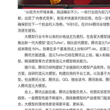
“从经济大环境来看，挑战确实不少。一些行业因为前几年
额，出现了‘内卷式竞争’。新技术快速迭代和应用，也在一
确保抓住下一个机会的入场券。”9月5日，在2024腾讯全
汤道生提到。
大模型行业今年以来的价格战尤为激烈，在各家大模型技术
推出新一代大模型“混元Turbo”，相比前代模型，腾讯混元Tu
成本降低 50%，效果在多个基准测试上对标GPT-4o，且第
腾讯方面透露，混元Turbo已经在腾讯云上线，输入和输
型、精调模型等方式使用混元大模型相关能力。
据介绍，腾讯已经构建起了全链路的大模型产品矩阵，包括
方案，自研的混元大模型，构建应用的平台工具，以及基于大
型，包含腾讯元宝、腾讯云、QQ、微信读书、腾讯新闻、腾讯
入腾讯混元大模型。
会上，腾讯云副总裁、腾讯云智能负责人、优图实验室负
趋势，一是模型性能不断提升，围绕着模型的产品使用门槛
合，大模型的落地场景变得更丰富、更纵深。