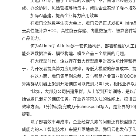
吴运声介绍，基于全矩阵的大模型产品，腾讯已经服务了
成、办公协同、风险管控等场景中，帮助企业实现了降本增
加码AI基建，提高企业算力应用效率
在腾讯全球数字生态大会上，腾讯云还正式发布AI infr
云高性能计算HCC、高性能云存储、向量数据库、智算套件
产品能力。
何为AI infra？AI Infra是一套包括构建、部署和维
能处理数据准备、模型构建、模型产品三个层面的问题。
在大模型时代，企业存在着大模型应用对高性能计算和存
于，为开发者提高算力应用效率，降低大模型的部署成本、提
在这方面，腾讯集团副总裁、云与智慧产业事业群COO兼
算集群从机器上架到开始训练可以做到只需1天，相比业界以
“比如，大部分公司搭建集群，从上架到开始训练，是以月
始做腾讯混元的训练任务。在业界非常关注的性能上，腾讯云智算
效率方面，1分钟就能完成万卡checkpoint写入，是业界
提到。
除了部署效率与成本，企业经常头疼的问题还有模型能力怎
成能力的人工智能技术）来提升落地效果。腾讯云也发布了R