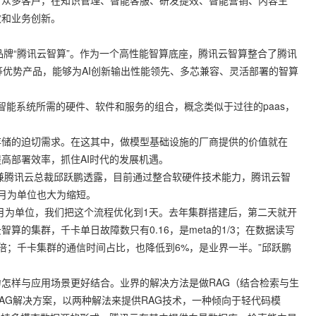
众多客户，在知识管理、智能客服、研发提效、智能营销、内容生
效和业务创新。
a品牌“腾讯云智算”。作为一个高性能智算底座，腾讯云智算整合了腾讯
等优势产品，能够为AI创新输出性能领先、多芯兼容、灵活部署的智算
护人工智能系统所需的硬件、软件和服务的组合，概念类似于过往的paas，
储的迫切需求。在这其中，做模型基础设施的厂商提供的价值就在
高部署效率，抓住AI时代的发展机遇。
腾讯云总裁邱跃鹏透露，目前通过整合软硬件技术能力，腾讯云智
月为单位也大为缩短。
为单位，我们把这个流程优化到1天。去年集群搭建后，第二天就开
的集群，千卡单日故障数只有0.16，是meta的1/3；在数据读写
的10倍；千卡集群的通信时间占比，也降低到6%，是业界一半。”邱跃鹏
样与应用场景更好结合。业界的解决方法是做RAG（结合检索与生
AG解决方案，以两种解法来提供RAG技术，一种倾向于轻代码模