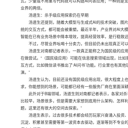
式，少量或不用重写代码就可以构建AI问答应用；一种则是
业界的两倍。
汤道生：杀手级应用探索仍在早期
汤道生还提到，随着大模型与生成式AI的技术突破，图片
统的交互方式，都可能会被重塑。最近半年，产业界对AI大
智能在已有业务场景中降本增效，提高经营效率，是行稳致
不过，尽管业界吆喝十分卖力，但目前仍未出现真正可以称得
汤道生对南都记者表示，一款真正能称之为国民级的应用更
在做尝试。“（国民级应用）可能在信息搜索领域出现，比如
互方式，比如微信读书推出了‘AI问书’功能。行业里也有其
演。”
汤道生认为，目前还没有国民级应用出现，很大程度上也许
求，你能想到的场景，可能都已经有一些服务厂商在里面深耕
此外对于B端领域，汤道生则对南都记者表示，各家对杀手级
比较早，场景很多，但是需要大家想到底用什么架构、怎样
题，这里还有很大的空间去探索。”
汤道生表示，过去很多技术都会经历玩家兴奋涌入投资、
沉淀、积累甚至需要等第一波资本去驱动，逐渐等到不专业