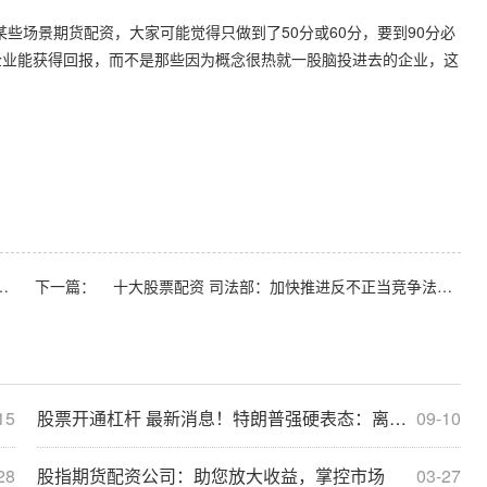
场景期货配资，大家可能觉得只做到了50分或60分，要到90分必
企业能获得回报，而不是那些因为概念很热就一股脑投进去的企业，这
积金上线数字人民币购房提取业务
下一篇：
十大股票配资 司法部：加快推进反不正当竞争法的修改
15
股票开通杠杆 最新消息！特朗普强硬表态：离开美元 就不能和美国做生意了 商品征收100%关税
09-10
28
股指期货配资公司：助您放大收益，掌控市场
03-27