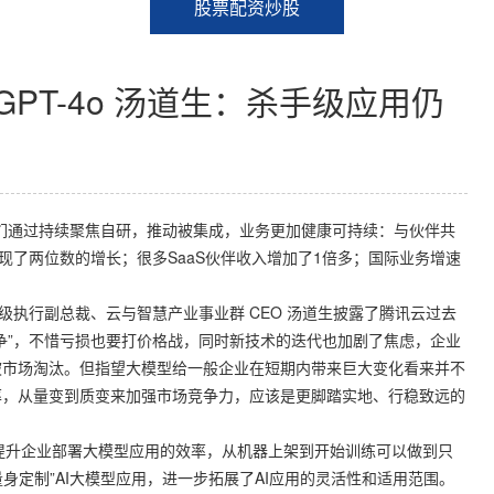
股票配资炒股
PT-4o 汤道生：杀手级应用仍
通过持续聚焦自研，推动被集成，业务更加健康可持续：与伙伴共
现了两位数的增长；很多SaaS伙伴收入增加了1倍多；国际业务增速
级执行副总裁、云与智慧产业事业群 CEO 汤道生披露了腾讯云过去
争”，不惜亏损也要打价格战，同时新技术的迭代也加剧了焦虑，企业
被市场淘汰。但指望大模型给一般企业在短期内带来巨大变化看来并不
率，从量变到质变来加强市场竞争力，应该是更脚踏实地、行稳致远的
”，提升企业部署大模型应用的效率，从机器上架到开始训练可以做到只
身定制”AI大模型应用，进一步拓展了AI应用的灵活性和适用范围。