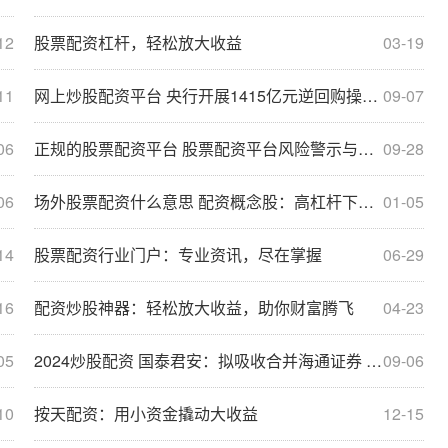
12
股票配资杠杆，轻松放大收益
03-19
11
网上炒股配资平台 央行开展1415亿元逆回购操作 净投放1114亿元
09-07
06
正规的股票配资平台 股票配资平台风险警示与规避方法
09-28
06
场外股票配资什么意思 配资概念股：高杠杆下的财富盛宴还是风险深渊？
01-05
14
股票配资行业门户：专业资讯，尽在掌握
06-29
16
配资炒股神器：轻松放大收益，助你财富腾飞
04-23
05
2024炒股配资 国泰君安：拟吸收合并海通证券 股票停牌
09-06
10
按天配资：用小资金撬动大收益
12-15