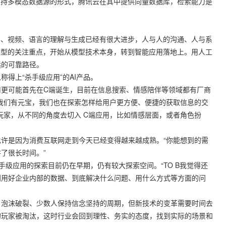
支持多模态数据源的形式，腾讯云在其中提供向量数据库，检索能力是
、视频、语言的理解与生成已经有很大进步，人与人的沟通、人与系
模型的关注重点，开始从模型技术本身，转到智能应用落地上。用人工
远的可靠路径。
上“杀手级应用”的AI产品。
可能首先在C端诞生，目前在信息搜索、情感陪伴等领域都有厂商
我们有元宝，我们也在探索怎样给用户更方便、便捷的获取信息的交
他玩家，从不同的角度去切入 C端应用，比如情感层面，或者角色扮
是因为消费互联网走到今天已经变得越来越成熟。“你能想到的需
了很长时间。”
应用的探索目前仍在早期，仍有较大探索空间。“TO B我觉得还
利用好企业内部的数据、到底解决什么问题、用什么方式等方面的问
泡沫破裂、少数人保持信念坚持的周期，但新技术的变革需要时间去
的玩家被淘汰，这时行业会回到理性、务实的态度，找到实际的场景和