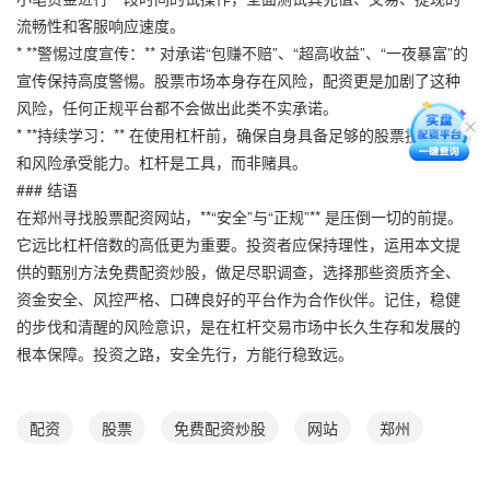
流畅性和客服响应速度。
* **警惕过度宣传：** 对承诺“包赚不赔”、“超高收益”、“一夜暴富”的
宣传保持高度警惕。股票市场本身存在风险，配资更是加剧了这种
风险，任何正规平台都不会做出此类不实承诺。
* **持续学习：** 在使用杠杆前，确保自身具备足够的股票投资知识
和风险承受能力。杠杆是工具，而非赌具。
### 结语
在郑州寻找股票配资网站，**“安全”与“正规”** 是压倒一切的前提。
它远比杠杆倍数的高低更为重要。投资者应保持理性，运用本文提
供的甄别方法免费配资炒股，做足尽职调查，选择那些资质齐全、
资金安全、风控严格、口碑良好的平台作为合作伙伴。记住，稳健
的步伐和清醒的风险意识，是在杠杆交易市场中长久生存和发展的
根本保障。投资之路，安全先行，方能行稳致远。
配资
股票
免费配资炒股
网站
郑州