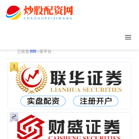
正规配资平台排行
更多
已收录
999
+家平台