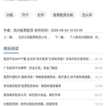
炒股
开户
杠杆
股票配资炒股
怎么弄
作者：杭州股票配资
发布时间：2026-06-04 10:43:35
上一篇：
北京正规股票配资公司推荐及选择指南
下一篇：
个人配资炒股配资：杠杆策略与风控指南
相关阅读
配资平台APP下载 这次的“泼天富贵”又将轮到谁？多地中秋文旅项目“大戏开锣”
09-15
广东配资平台推荐：安全正规，资金门槛低
08-06
股票开通杠杆 最新消息！特朗普强硬表态：离开美元 就不能和美国做生意了 商品征收100%关税
09-10
青岛期货配资 股票配资体验：解锁财富新篇章
12-28
股指期货配资公司：助您放大收益，掌控市场
03-27
炒股配资网：助你炒股如虎添翼，财富倍增
12-12