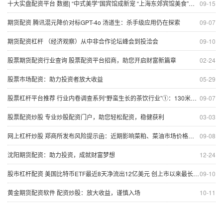
十大实盘配资平台 数据| “中式美学”国宾馆成新宠 “上海东郊宾馆美食”搜索量同比上涨1040%
09-15
期货配资 腾讯混元降价对标GPT-4o 汤道生：杀手级应用仍在探索
09-07
期货配资杠杆 （经济观察）从中非合作论坛峰会到投洽会
09-10
股票期货配资行业查询 股票配资平台招商，助您开启财富新篇章
02-24
股票市场配资：助力投资者放大收益
05-29
股票杠杆平台推荐 行业内卷调查系列“野蛮生长的茶饮行业”①：130米开10家店 一个商圈开60家店，我们真的需要这么多茶饮店吗？
09-07
股票配资炒股 专业炒股配资门户，助您轻松配资，稳健获利
03-03
网上杠杆炒股 郑商所发布风险提示函：近期影响菜粕、菜油市场价格波动较大
09-08
沈阳期货配资：助力投资，成就财富梦想
12-24
股市杠杆配资 美国比特币ETF最近8天净流出12亿美元 创上市以来最长单日净流出纪录
09-10
黄金期货配资软件 配资炒股：放大收益，谨慎入场
10-11