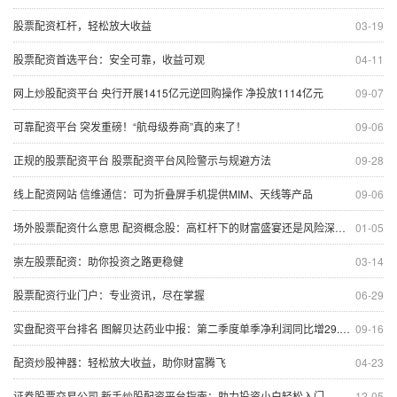
股票配资杠杆，轻松放大收益
03-19
股票配资首选平台：安全可靠，收益可观
04-11
网上炒股配资平台 央行开展1415亿元逆回购操作 净投放1114亿元
09-07
可靠配资平台 突发重磅！“航母级券商”真的来了！
09-06
正规的股票配资平台 股票配资平台风险警示与规避方法
09-28
线上配资网站 信维通信：可为折叠屏手机提供MIM、天线等产品
09-06
场外股票配资什么意思 配资概念股：高杠杆下的财富盛宴还是风险深渊？
01-05
崇左股票配资：助你投资之路更稳健
03-14
股票配资行业门户：专业资讯，尽在掌握
06-29
实盘配资平台排名 图解贝达药业中报：第二季度单季净利润同比增29.82%
09-16
配资炒股神器：轻松放大收益，助你财富腾飞
04-23
证券股票交易公司 新手炒股配资平台指南：助力投资小白轻松入门
12-05