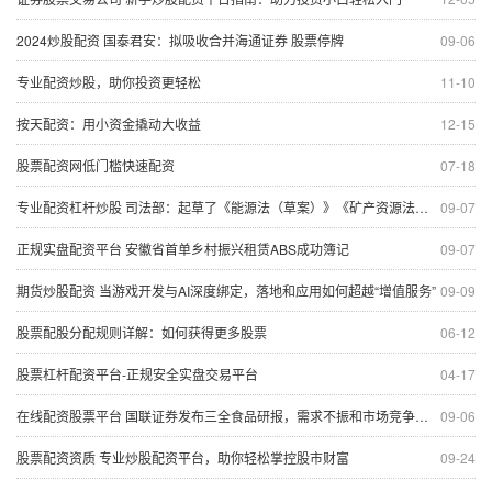
2024炒股配资 国泰君安：拟吸收合并海通证券 股票停牌
09-06
专业配资炒股，助你投资更轻松
11-10
按天配资：用小资金撬动大收益
12-15
股票配资网低门槛快速配资
07-18
专业配资杠杆炒股 司法部：起草了《能源法（草案）》《矿产资源法（修订草案）》 目前都已经提请全国人大常委会审议
09-07
正规实盘配资平台 安徽省首单乡村振兴租赁ABS成功簿记
09-07
期货炒股配资 当游戏开发与AI深度绑定，落地和应用如何超越“增值服务”
09-09
股票配股分配规则详解：如何获得更多股票
06-12
股票杠杆配资平台-正规安全实盘交易平台
04-17
在线配资股票平台 国联证券发布三全食品研报，需求不振和市场竞争之下持续承压
09-06
股票配资资质 专业炒股配资平台，助你轻松掌控股市财富
09-24