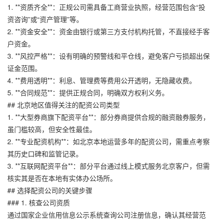
1. **资质齐全**：正规公司需具备工商营业执照，经营范围包含“投
资咨询”或“资产管理”等。
2. **资金安全**：资金由银行或第三方支付机构托管，不直接经手客
户资金。
3. **风控严格**：设有明确的预警线和平仓线，避免客户亏损超出保
证金范围。
4. **费用透明**：利息、管理费等费用公开透明，无隐藏收费。
5. **合同规范**：提供正规合同，明确双方权利义务。
## 北京地区值得关注的配资公司类型
1. **大型券商旗下配资平台**：部分券商提供合规的融资融券服务，
虽门槛较高，但安全性最佳。
2. **专业配资机构**：如北京本地运营多年的配资公司，需重点考察
其历史口碑和监管记录。
3. **互联网配资平台**：部分平台通过线上模式服务北京客户，但需
核实其是否在本地有实体办公场所。
## 选择配资公司的关键步骤
### 1. 核查公司资质
通过国家企业信用信息公示系统查询公司注册信息，确认其经营范