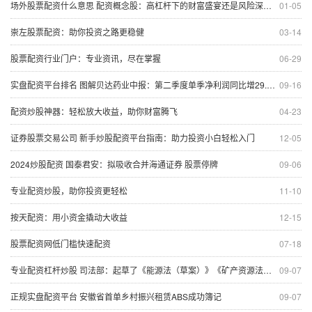
场外股票配资什么意思 配资概念股：高杠杆下的财富盛宴还是风险深渊？
01-05
崇左股票配资：助你投资之路更稳健
03-14
股票配资行业门户：专业资讯，尽在掌握
06-29
实盘配资平台排名 图解贝达药业中报：第二季度单季净利润同比增29.82%
09-16
配资炒股神器：轻松放大收益，助你财富腾飞
04-23
证券股票交易公司 新手炒股配资平台指南：助力投资小白轻松入门
12-05
2024炒股配资 国泰君安：拟吸收合并海通证券 股票停牌
09-06
专业配资炒股，助你投资更轻松
11-10
按天配资：用小资金撬动大收益
12-15
股票配资网低门槛快速配资
07-18
专业配资杠杆炒股 司法部：起草了《能源法（草案）》《矿产资源法（修订草案）》 目前都已经提请全国人大常委会审议
09-07
正规实盘配资平台 安徽省首单乡村振兴租赁ABS成功簿记
09-07