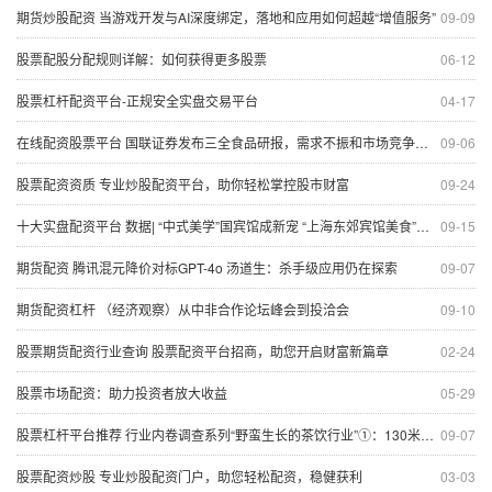
期货炒股配资 当游戏开发与AI深度绑定，落地和应用如何超越“增值服务”
09-09
股票配股分配规则详解：如何获得更多股票
06-12
股票杠杆配资平台-正规安全实盘交易平台
04-17
在线配资股票平台 国联证券发布三全食品研报，需求不振和市场竞争之下持续承压
09-06
股票配资资质 专业炒股配资平台，助你轻松掌控股市财富
09-24
十大实盘配资平台 数据| “中式美学”国宾馆成新宠 “上海东郊宾馆美食”搜索量同比上涨1040%
09-15
期货配资 腾讯混元降价对标GPT-4o 汤道生：杀手级应用仍在探索
09-07
期货配资杠杆 （经济观察）从中非合作论坛峰会到投洽会
09-10
股票期货配资行业查询 股票配资平台招商，助您开启财富新篇章
02-24
股票市场配资：助力投资者放大收益
05-29
股票杠杆平台推荐 行业内卷调查系列“野蛮生长的茶饮行业”①：130米开10家店 一个商圈开60家店，我们真的需要这么多茶饮店吗？
09-07
股票配资炒股 专业炒股配资门户，助您轻松配资，稳健获利
03-03