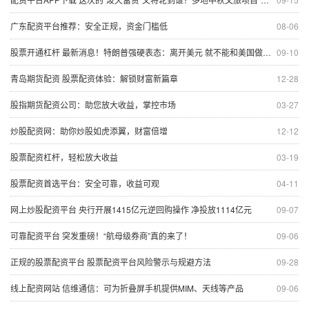
广东配资平台推荐：安全正规，资金门槛低
08-06
股票开通杠杆 最新消息！特朗普强硬表态：离开美元 就不能和美国做生意了 商品征收100%关税
09-10
青岛期货配资 股票配资体验：解锁财富新篇章
12-28
股指期货配资公司：助您放大收益，掌控市场
03-27
炒股配资网：助你炒股如虎添翼，财富倍增
12-12
股票配资杠杆，轻松放大收益
03-19
股票配资首选平台：安全可靠，收益可观
04-11
网上炒股配资平台 央行开展1415亿元逆回购操作 净投放1114亿元
09-07
可靠配资平台 突发重磅！“航母级券商”真的来了！
09-06
正规的股票配资平台 股票配资平台风险警示与规避方法
09-28
线上配资网站 信维通信：可为折叠屏手机提供MIM、天线等产品
09-06