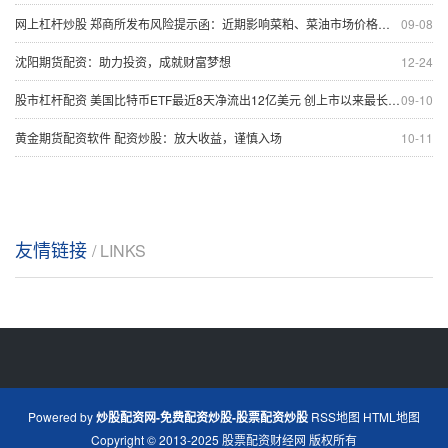
网上杠杆炒股 郑商所发布风险提示函：近期影响菜粕、菜油市场价格波动较大
09-08
沈阳期货配资：助力投资，成就财富梦想
12-24
股市杠杆配资 美国比特币ETF最近8天净流出12亿美元 创上市以来最长单日净流出纪录
09-10
黄金期货配资软件 配资炒股：放大收益，谨慎入场
10-11
友情链接
/ LINKS
Powered by
炒股配资网-免费配资炒股-股票配资炒股
RSS地图
HTML地图
Copyright
© 2013-2025
股票配资财经网
版权所有