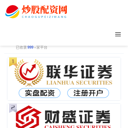
正规配资平台排行
更多
已收录
999
+家平台