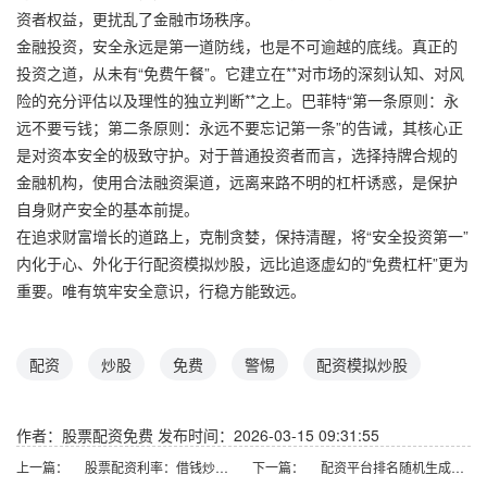
资者权益，更扰乱了金融市场秩序。
金融投资，安全永远是第一道防线，也是不可逾越的底线。真正的
投资之道，从未有“免费午餐”。它建立在**对市场的深刻认知、对风
险的充分评估以及理性的独立判断**之上。巴菲特“第一条原则：永
远不要亏钱；第二条原则：永远不要忘记第一条”的告诫，其核心正
是对资本安全的极致守护。对于普通投资者而言，选择持牌合规的
金融机构，使用合法融资渠道，远离来路不明的杠杆诱惑，是保护
自身财产安全的基本前提。
在追求财富增长的道路上，克制贪婪，保持清醒，将“安全投资第一”
内化于心、外化于行配资模拟炒股，远比追逐虚幻的“免费杠杆”更为
重要。唯有筑牢安全意识，行稳方能致远。
配资
炒股
免费
警惕
配资模拟炒股
作者：股票配资免费
发布时间：2026-03-15 09:31:55
上一篇：
股票配资利率：借钱炒股的成本是多少？
下一篇：
配资平台排名随机生成含有中立性、权威性、客观性、合规性和信息实用性适合网站发布不超30字的标题