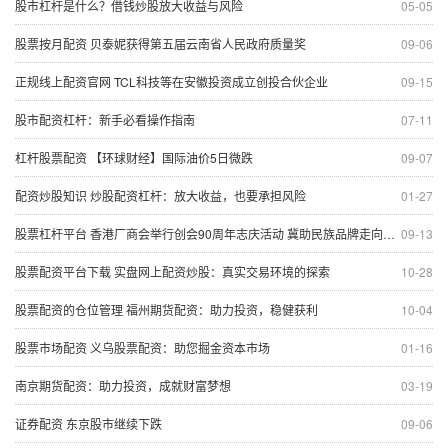
股市杠杆是什么？借钱炒股放大收益与风险
05-05
股票按月配资 贝泰妮获得第五届云南省人民政府质量奖
09-06
正规线上配资官网 TCL科技等在安徽投资成立创投合伙企业
09-15
股市配资杠杆：新手必看操作指南
07-11
杠杆股票配资 【环球财经】国际油价5日微跌
09-07
配资炒股知识 炒股配资杠杆：放大收益，也要承担风险
01-27
股票杠杆平台 香港厂商会举行创会90周年志庆活动 冀助民族品牌走向国际
09-13
股票配资平台下载 实盘网上配资炒股：真实交易环境的探索
10-28
股票配资的仓位管理 福州期货配资：助力投资，稳健获利
10-04
股票市场配资 义乌股票配资：助您掘金资本市场
01-16
南京期货配资：助力投资，成就财富梦想
03-19
证券配资 东京股市继续下跌
09-06