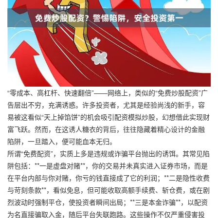
“零成本、高杠杆、快速翻倍”——网络上，类似的“免费炒股配资”广
告层出不穷，充满诱惑。许多投资者，尤其是经验尚浅的新手，容
易被这看似“天上掉馅饼”的机会吸引配资模拟炒股，幻想借此实现财
富飞跃。然而，在这诱人糖衣的背后，往往隐藏着精心设计的金融
陷阱，一旦踏入，便可能血本无归。
所谓“免费配资”，实质上多是违规或诈骗平台抛出的诱饵。其常见陷
阱包括：**一是虚盘对赌**，你的交易并未真实进入证券市场，而是
在平台内部与你对赌，你亏的钱直接成了它的利润；**二是隐性收费
与苛刻条款**，看似免息，但可能收取高额手续费、斩仓费，或在剧
烈波动时强制平仓，使投资者瞬间出局；**三是本金诈骗**，以配资
为名直接骗取入金，随后平台失联跑路。这些操作不仅严重侵害投