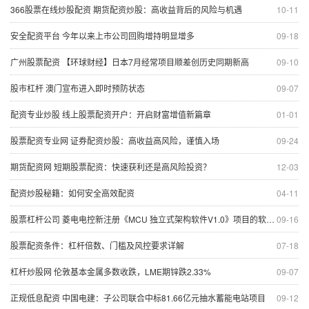
366股票在线炒股配资 期货配资炒股：高收益背后的风险与机遇
10-11
安全配资平台 今年以来上市公司回购增持明显增多
09-18
广州股票配资 【环球财经】日本7月经常项目顺差创历史同期新高
09-10
股市杠杆 澳门宣布进入即时预防状态
09-07
配资专业炒股 线上股票配资开户：开启财富增值新篇章
01-01
股票配资专业网 证券配资炒股：高收益高风险，谨慎入场
09-24
期货配资网 短期股票配资：快速获利还是高风险投资？
12-03
配资炒股秘籍：如何安全高效配资
04-11
股票杠杆公司 菱电电控新注册《MCU 独立式架构软件V1.0》项目的软件著作权
09-16
股票配资条件：杠杆倍数、门槛及风控要求详解
07-18
杠杆炒股网 伦敦基本金属多数收跌，LME期锌跌2.33%
09-07
正规低息配资 中国电建：子公司联合中标81.66亿元抽水蓄能电站项目
09-12