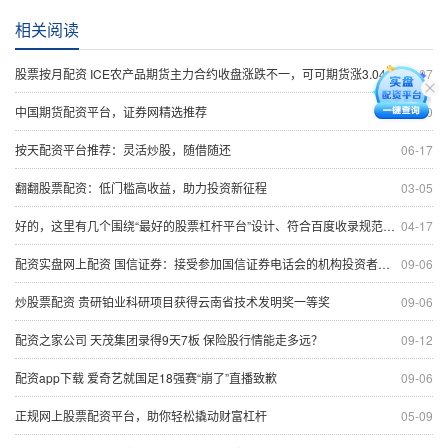
相关阅读
股票按月配资 ICE农产品期货主力合约收盘涨跌不一，可可期货涨3.04%
09-07
中国期货配资平台，证券网精选推荐
11-20
按天配资平台推荐：灵活炒股，随借随还
06-17
翻翻股票配资：低门槛高收益，助力投资新征程
03-05
好的，这里有几个围绕“最好的股票杠杆平台”设计、符合百度收录规范的标题，供您选择：
04-17
配资实盘网上配资 国信证券：接受参加国信证券电话会的机构投资者及分析师调研
09-06
炒股票配资 贵研铂业科研项目获得云南省技术发明奖一等奖
09-06
配资之家公司 天茂集团录得9天7板 保险股行情能走多远？
09-12
配资app下载 爱奇艺就国足18强赛“崩了”直播致歉
09-06
正规网上股票配资平台，助你轻松撬动财富杠杆
05-09